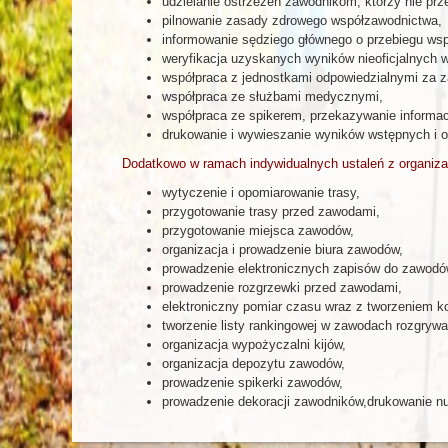
udzielanie ostrzeżeń zawodnikom, którzy nie prz
pilnowanie zasady zdrowego współzawodnictwa,
informowanie sędziego głównego o przebiegu wsp
weryfikacja uzyskanych wyników nieoficjalnych
współpraca z jednostkami odpowiedzialnymi za z
współpraca ze służbami medycznymi,
współpraca ze spikerem, przekazywanie informacj
drukowanie i wywieszanie wyników wstępnych i o
Dodatkowo w ramach indywidualnych ustaleń z organiza
wytyczenie i opomiarowanie trasy,
przygotowanie trasy przed zawodami,
przygotowanie miejsca zawodów,
organizacja i prowadzenie biura zawodów,
prowadzenie elektronicznych zapisów do zawodó
prowadzenie rozgrzewki przed zawodami,
elektroniczny pomiar czasu wraz z tworzeniem 
tworzenie listy rankingowej w zawodach rozgry
organizacja wypożyczalni kijów,
organizacja depozytu zawodów,
prowadzenie spikerki zawodów,
prowadzenie dekoracji zawodników,drukowanie n