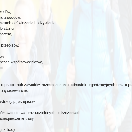
awodów,
niu zawodów,
ktach odświeżania i odżywiania,
o startu,
tartem,
 przepisów,
ów,
podczas współzawodnictwa,
mi.
m o przepisach zawodów, rozmieszczeniu jednostek organizacyjnych oraz o p
 są zapewniane,
estrzegają przepisów,
ółzawodnictwa oraz udzielonych ostrzeżeniach,
abezpieczenie trasy,
i z trasy.