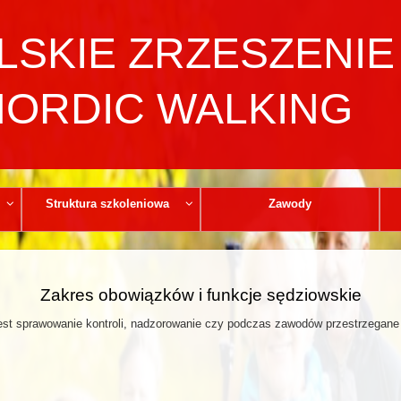
LSKIE ZRZESZENIE
NORDIC WALKING
Struktura szkoleniowa
Zawody
Zakres obowiązków i funkcje sędziowskie
st sprawowanie kontroli, nadzorowanie czy podczas zawodów przestrzegan