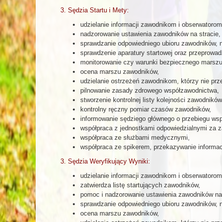
3. Sędzia Startu i Mety:
udzielanie informacji zawodnikom i obserwatoro
nadzorowanie ustawienia zawodników na stracie,
sprawdzanie odpowiedniego ubioru zawodników, 
sprawdzenie aparatury startowej oraz przeprowad
monitorowanie czy warunki bezpiecznego marszu
ocena marszu zawodników,
udzielanie ostrzeżeń zawodnikom, którzy nie prz
pilnowanie zasady zdrowego współzawodnictwa,
stworzenie kontrolnej listy kolejności zawodnikó
kontrolny ręczny pomiar czasów zawodników,
informowanie sędziego głównego o przebiegu wsp
współpraca z jednostkami odpowiedzialnymi za z
współpraca ze służbami medycznymi,
współpraca ze spikerem, przekazywanie informacj
3. Sędzia Weryfikujący Wyniki:
udzielanie informacji zawodnikom i obserwatoro
zatwierdza listę startujących zawodników,
pomoc i nadzorowanie ustawienia zawodników na 
sprawdzanie odpowiedniego ubioru zawodników, 
ocena marszu zawodników,