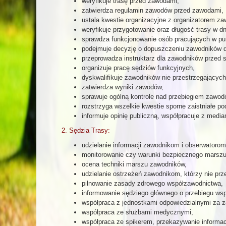
weryfikuje trasę przed zawodami,
zatwierdza regulamin zawodów przed zawodami,
ustala kwestie organizacyjne z organizatorem z
weryfikuje przygotowanie oraz długość trasy w d
sprawdza funkcjonowanie osób pracujących w pun
podejmuje decyzję o dopuszczeniu zawodników d
przeprowadza instruktarz dla zawodników przed s
organizuje pracę sędziów funkcyjnych,
dyskwalifikuje zawodników nie przestrzegających
zatwierdza wyniki zawodów,
sprawuje ogólną kontrole nad przebiegiem zawod
rozstrzyga wszelkie kwestie sporne zaistniałe 
informuje opinię publiczną, współpracuje z media
2. Sędzia Trasy:
udzielanie informacji zawodnikom i obserwatoro
monitorowanie czy warunki bezpiecznego marszu
ocena techniki marszu zawodników,
udzielanie ostrzeżeń zawodnikom, którzy nie prz
pilnowanie zasady zdrowego współzawodnictwa,
informowanie sędziego głównego o przebiegu wsp
współpraca z jednostkami odpowiedzialnymi za z
współpraca ze służbami medycznymi,
współpraca ze spikerem, przekazywanie informacj