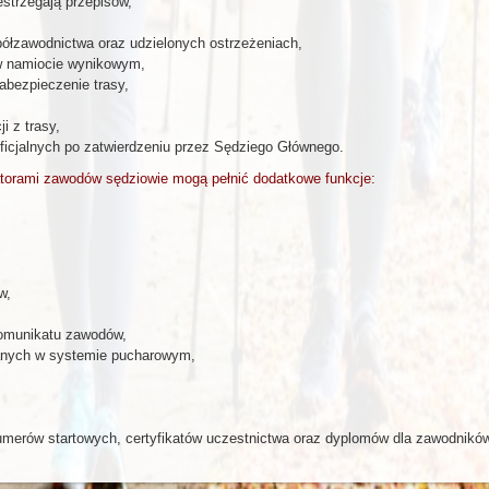
estrzegają przepisów,
ółzawodnictwa oraz udzielonych ostrzeżeniach,
 w namiocie wynikowym,
abezpieczenie trasy,
i z trasy,
ficjalnych po zatwierdzeniu przez Sędziego Głównego.
torami zawodów sędziowie mogą pełnić dodatkowe funkcje:
w,
komunikatu zawodów,
wanych w systemie pucharowym,
umerów startowych, certyfikatów uczestnictwa oraz dyplomów dla zawodników