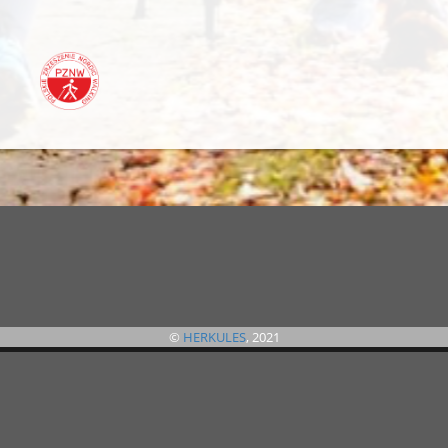
©
HERKULES
, 2021
©
B4SPORTONLINE
2026
Jeżeli masz jakieś pytania lub problemy to zachęcamy do skorzystania z
formularza zgłoszeniowego. Umożliwi on szybki kontakt z organizatorem i
administratorem systemu.