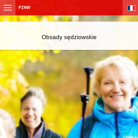
PZNW
Obsady sędziowskie