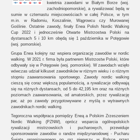
kwietnia zawodami w Białym Borze (woj.
zachodniopomorskie), a rywalizować będą w
sumie w czternastu miejscowościach w całej Polsce, w tym
m.in. w Radomiu, Koszalinie, Wągrowcu czy Murowanej
Goślinie. Ostatnie zawody, finały Enea Polish Nordic Walking
Cup 2022 i jednocześnie Otwarte Mistrzostwa Polski na
dystansach 5 i 10 km obędą się 1 października w Potęgowie
(woj. pomorskie).
Grupa Enea kolejny raz wspiera organizację zawodów w nordic
walking. W 2021 r. firma była partnerem Mistrzostw Polski, które
odbywały się w Potęgowie (woj. pomorskie). W zawodach wzięło
wówczas udział kilkuset zawodników w różnym wieku i o różnym
stopniu zaawansowania sportowego. Zawody nordic walking
cieszą się coraz większą popularnością, a rywalizacje odbywają
się na różnych dystansach, od 5 do 42,195 km oraz na różnych
poziomach zaawansowania, od amatorskich, przez rywalizację
par, aż po zawody przygotowywane z myślą o wytrawnych
zawodnikach nordic walking.
Tegoroczna współpraca pomiędzy Eneą a Polskim Zrzeszeniem
Nordic Walking (PZNW), oprócz wsparcia ogólnopolskich
rywalizacji mistrzowskich i pucharowych, przewiduje
sponsorowanie zawodów o randze międzynarodowej - Pucharu
Świata organizowanego po raz pierwszy w Polsce przez