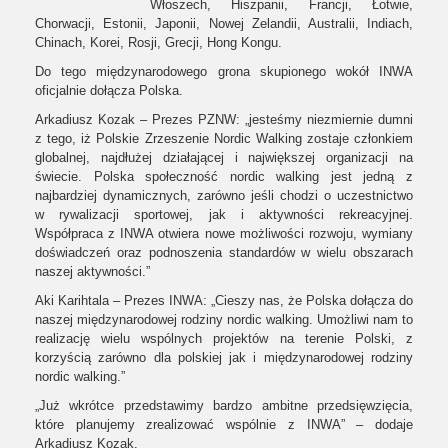
Włoszech, Hiszpanii, Francji, Łotwie,
Chorwacji, Estonii, Japonii, Nowej Zelandii, Australii, Indiach,
Chinach, Korei, Rosji, Grecji, Hong Kongu.
Do tego międzynarodowego grona skupionego wokół INWA
oficjalnie dołącza Polska.
Arkadiusz Kozak – Prezes PZNW: „jesteśmy niezmiernie dumni
z tego, iż Polskie Zrzeszenie Nordic Walking zostaje członkiem
globalnej, najdłużej działającej i największej organizacji na
świecie. Polska społeczność nordic walking jest jedną z
najbardziej dynamicznych, zarówno jeśli chodzi o uczestnictwo
w rywalizacji sportowej, jak i aktywności rekreacyjnej.
Współpraca z INWA otwiera nowe możliwości rozwoju, wymiany
doświadczeń oraz podnoszenia standardów w wielu obszarach
naszej aktywności.”
Aki Karihtala – Prezes INWA: „Cieszy nas, że Polska dołącza do
naszej międzynarodowej rodziny nordic walking. Umożliwi nam to
realizację wielu wspólnych projektów na terenie Polski, z
korzyścią zarówno dla polskiej jak i międzynarodowej rodziny
nordic walking.”
„Już wkrótce przedstawimy bardzo ambitne przedsięwzięcia,
które planujemy zrealizować wspólnie z INWA” – dodaje
Arkadiusz Kozak.