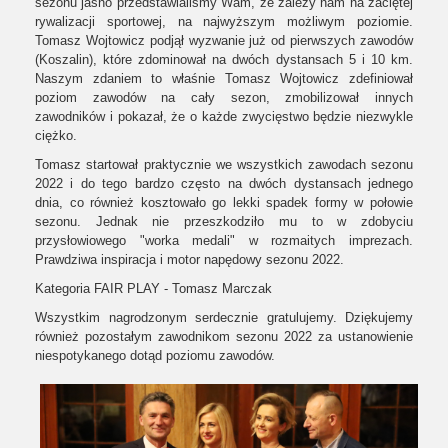
sezonu jasno przedstawialiśmy Wam, że zależy nam na zaciętej
rywalizacji sportowej, na najwyższym możliwym poziomie.
Tomasz Wojtowicz podjął wyzwanie już od pierwszych zawodów
(Koszalin), które zdominował na dwóch dystansach 5 i 10 km.
Naszym zdaniem to właśnie Tomasz Wojtowicz zdefiniował
poziom zawodów na cały sezon, zmobilizował innych
zawodników i pokazał, że o każde zwycięstwo będzie niezwykle
ciężko.
Tomasz startował praktycznie we wszystkich zawodach sezonu
2022 i do tego bardzo często na dwóch dystansach jednego
dnia, co również kosztowało go lekki spadek formy w połowie
sezonu. Jednak nie przeszkodziło mu to w zdobyciu
przysłowiowego "worka medali" w rozmaitych imprezach.
Prawdziwa inspiracja i motor napędowy sezonu 2022.
Kategoria FAIR PLAY - Tomasz Marczak
Wszystkim nagrodzonym serdecznie gratulujemy. Dziękujemy
również pozostałym zawodnikom sezonu 2022 za ustanowienie
niespotykanego dotąd poziomu zawodów.