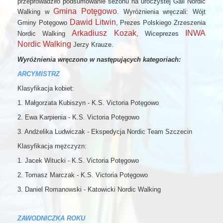
przeprowadziło podsumowanie sezonu na uroczystej Gali Nordic
Gmina Potęgowo
Walking w
. Wyróżnienia wręczali: Wójt
Dawid Litwin
Gminy Potęgowo
, Prezes Polskiego Zrzeszenia
Arkadiusz Kozak
INWA
Nordic Walking
, Wiceprezes
Nordic Walking
Jerzy Krauze.
Wyróżnienia wręczono w następujących kategoriach:
ARCYMISTRZ
Klasyfikacja kobiet:
1. Małgorzata Kubiszyn - K.S. Victoria Potęgowo
2. Ewa Karpienia - K.S. Victoria Potęgowo
3. Andżelika Ludwiczak - Ekspedycja Nordic Team Szczecin
Klasyfikacja mężczyzn:
1. Jacek Witucki - K.S. Victoria Potęgowo
2. Tomasz Marczak - K.S. Victoria Potęgowo
3. Daniel Romanowski - Katowicki Nordic Walking
ZAWODNICZKA ROKU