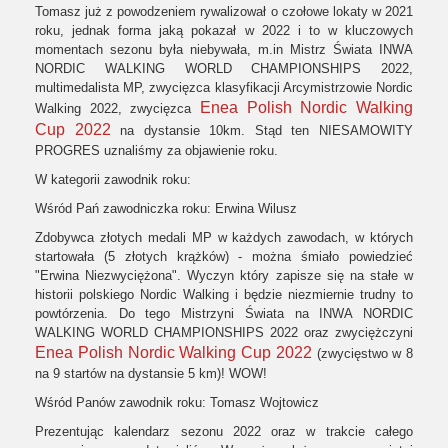
Tomasz już z powodzeniem rywalizował o czołowe lokaty w 2021
roku, jednak forma jaką pokazał w 2022 i to w kluczowych
momentach sezonu była niebywała, m.in Mistrz Świata INWA
NORDIC WALKING WORLD CHAMPIONSHIPS 2022,
multimedalista MP, zwycięzca klasyfikacji Arcymistrzowie Nordic
Enea Polish Nordic Walking
Walking 2022, zwycięzca
Cup 2022
na dystansie 10km. Stąd ten NIESAMOWITY
PROGRES uznaliśmy za objawienie roku.
W kategorii zawodnik roku:
Wśród Pań zawodniczka roku: Erwina Wilusz
Zdobywca złotych medali MP w każdych zawodach, w których
startowała (5 złotych krążków) - można śmiało powiedzieć
"Erwina Niezwyciężona". Wyczyn który zapisze się na stałe w
historii polskiego Nordic Walking i będzie niezmiernie trudny to
powtórzenia. Do tego Mistrzyni Świata na INWA NORDIC
WALKING WORLD CHAMPIONSHIPS 2022 oraz zwyciężczyni
Enea Polish Nordic Walking Cup 2022
(zwycięstwo w 8
na 9 startów na dystansie 5 km)! WOW!
Wśród Panów zawodnik roku: Tomasz Wojtowicz
Prezentując kalendarz sezonu 2022 oraz w trakcie całego