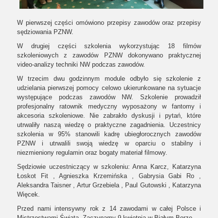
W pierwszej części omówiono przepisy zawodów oraz przepisy
sędziowania PZNW.
W drugiej części szkolenia wykorzystując 18 filmów
szkoleniowych z zawodów PZNW dokonywano praktycznej
video-analizy techniki NW podczas zawodów.
W trzecim dwu godzinnym module odbyło się szkolenie z
udzielania pierwszej pomocy celowo ukierunkowane na sytuacje
występujące podczas zawodów NW. Szkolenie prowadził
profesjonalny ratownik medyczny wyposażony w fantomy i
akcesoria szkoleniowe. Nie zabrakło dyskusji i pytań, które
utrwaliły naszą wiedzę o praktyczne zagadnienia. Uczestnicy
szkolenia w 95% stanowili kadrę ubiegłorocznych zawodów
PZNW i utrwalili swoją wiedzę w oparciu o stabilny i
niezmieniony regulamin oraz bogaty materiał filmowy.
Sędziowie uczestniczący w szkoleniu: Anna Karcz, Katarzyna
Łoskot Fit , Agnieszka Krzemińska , Gabrysia Gabi Ro ,
Aleksandra Taisner , Artur Grzebiela , Paul Gutowski , Katarzyna
Więcek.
Przed nami intensywny rok z 14 zawodami w całej Polsce i
Mistrzostwami Świata. Zaczynamy 9 kwietnia w Białym Borze.