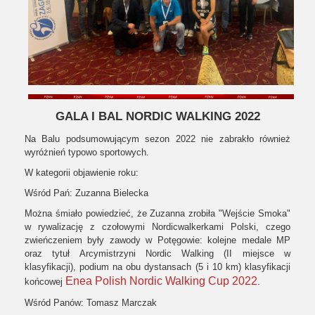
GALA I BAL NORDIC WALKING 2022
Na Balu podsumowującym sezon 2022 nie zabrakło również
wyróżnień typowo sportowych.
W kategorii objawienie roku:
Wśród Pań: Zuzanna Bielecka
Można śmiało powiedzieć, że Zuzanna zrobiła "Wejście Smoka"
w rywalizację z czołowymi Nordicwalkerkami Polski, czego
zwieńczeniem były zawody w Potęgowie: kolejne medale MP
oraz tytuł Arcymistrzyni Nordic Walking (II miejsce w
klasyfikacji), podium na obu dystansach (5 i 10 km) klasyfikacji
Enea Polish Nordic Walking Cup 2022
końcowej
.
Wśród Panów: Tomasz Marczak