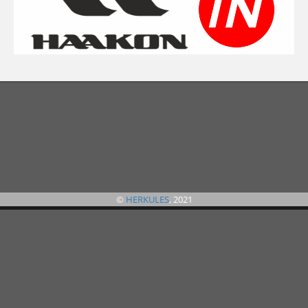
©
HERKULES
, 2021
©
B4SPORTONLINE
2026
If you have any questions or problems, we encourage you to use the tickets form.
It will allow quick contact with the organizer or system administrator.
Click here to report a problem