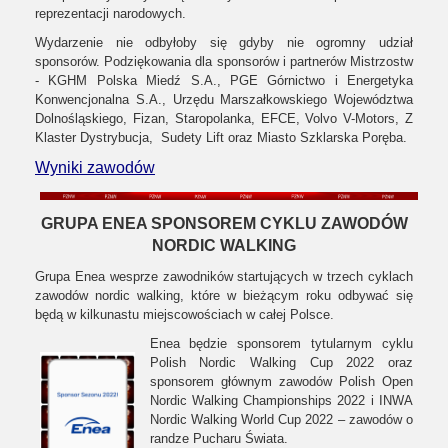
reprezentacji narodowych.
Wydarzenie nie odbyłoby się gdyby nie ogromny udział
sponsorów. Podziękowania dla sponsorów i partnerów Mistrzostw
- KGHM Polska Miedź S.A., PGE Górnictwo i Energetyka
Konwencjonalna S.A., Urzędu Marszałkowskiego Województwa
Dolnośląskiego, Fizan, Staropolanka, EFCE, Volvo V-Motors, Z
Klaster Dystrybucja, Sudety Lift oraz Miasto Szklarska Poręba.
Wyniki zawodów
GRUPA ENEA SPONSOREM CYKLU ZAWODÓW
NORDIC WALKING
Grupa Enea wesprze zawodników startujących w trzech cyklach
zawodów nordic walking, które w bieżącym roku odbywać się
będą w kilkunastu miejscowościach w całej Polsce.
Enea będzie sponsorem tytularnym cyklu
Polish Nordic Walking Cup 2022 oraz
sponsorem głównym zawodów Polish Open
Nordic Walking Championships 2022 i INWA
Nordic Walking World Cup 2022 – zawodów o
randze Pucharu Świata.