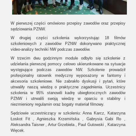
W pierwszej części omówiono przepisy zawodów oraz przepisy
sędziowania PZNW.
W drugiej części szkolenia wykorzystując 18 filmów
szkoleniowych z zawodów PZNW dokonywano praktycznej
video-analizy techniki NW podczas zawodów.
W trzecim dwu godzinnym module odbyło się szkolenie z
udzielania pierwszej pomocy celowo ukierunkowane na sytuacje
występujące podczas zawodów NW. Szkolenie prowadził
profesjonalny ratownik medyczny wyposażony w fantomy i
akcesoria szkoleniowe. Nie zabrakło dyskusji i pytań, które
utrwaliły naszą wiedzę o praktyczne zagadnienia. Uczestnicy
szkolenia w 95% stanowili kadrę ubiegłorocznych zawodów
PZNW i utrwalili swoją wiedzę w oparciu o stabilny i
niezmieniony regulamin oraz bogaty materiał filmowy.
Sędziowie uczestniczący w szkoleniu: Anna Karcz, Katarzyna
Łoskot Fit , Agnieszka Krzemińska , Gabrysia Gabi Ro ,
Aleksandra Taisner , Artur Grzebiela , Paul Gutowski , Katarzyna
Więcek.