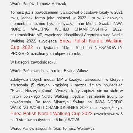
Wśród Panów: Tomasz Marczak
Tomasz już z powodzeniem rywalizował o czołowe lokaty w 2021
roku, jednak forma jaką pokazał w 2022 i to w kluczowych
momentach sezonu była niebywała, m.in Mistrz Świata INWA
NORDIC WALKING WORLD CHAMPIONSHIPS 2022,
multimedalista MP, zwycięzca klasyfikacji Arcymistrzowie Nordic
Enea Polish Nordic Walking
Walking 2022, zwycięzca
Cup 2022
na dystansie 10km. Stąd ten NIESAMOWITY
PROGRES uznaliśmy za objawienie roku.
W kategorii zawodnik roku:
Wśród Pań zawodniczka roku: Erwina Wilusz
Zdobywca złotych medali MP w każdych zawodach, w których
startowała (5 złotych krążków) - można śmiało powiedzieć
"Erwina Niezwyciężona". Wyczyn który zapisze się na stałe w
historii polskiego Nordic Walking i będzie niezmiernie trudny to
powtórzenia. Do tego Mistrzyni Świata na INWA NORDIC
WALKING WORLD CHAMPIONSHIPS 2022 oraz zwyciężczyni
Enea Polish Nordic Walking Cup 2022
(zwycięstwo w 8
na 9 startów na dystansie 5 km)! WOW!
Wśród Panów zawodnik roku: Tomasz Wojtowicz