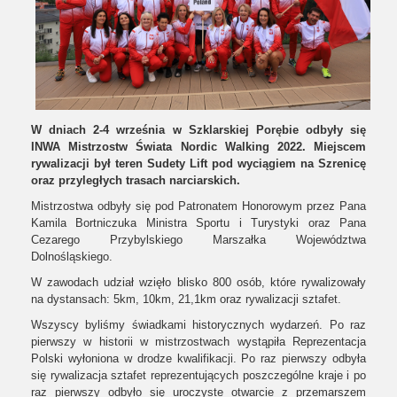
W dniach 2-4 września w Szklarskiej Porębie odbyły się
INWA Mistrzostw Świata Nordic Walking 2022. Miejscem
rywalizacji był teren Sudety Lift pod wyciągiem na Szrenicę
oraz przyległych trasach narciarskich.
Mistrzostwa odbyły się pod Patronatem Honorowym przez Pana
Kamila Bortniczuka Ministra Sportu i Turystyki oraz Pana
Cezarego Przybylskiego Marszałka Województwa
Dolnośląskiego.
W zawodach udział wzięło blisko 800 osób, które rywalizowały
na dystansach: 5km, 10km, 21,1km oraz rywalizacji sztafet.
Wszyscy byliśmy świadkami historycznych wydarzeń. Po raz
pierwszy w historii w mistrzostwach wystąpiła Reprezentacja
Polski wyłoniona w drodze kwalifikacji. Po raz pierwszy odbyła
się rywalizacja sztafet reprezentujących poszczególne kraje i po
raz pierwszy odbyło się uroczyste otwarcie z przemarszem