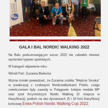
GALA I BAL NORDIC WALKING 2022
Na Balu podsumowującym sezon 2022 nie zabrakło również
wyróżnień typowo sportowych.
W kategorii objawienie roku:
Wśród Pań: Zuzanna Bielecka
Można śmiało powiedzieć, że Zuzanna zrobiła "Wejście Smoka"
w rywalizację z czołowymi Nordicwalkerkami Polski, czego
zwieńczeniem były zawody w Potęgowie: kolejne medale MP
oraz tytuł Arcymistrzyni Nordic Walking (II miejsce w
klasyfikacji), podium na obu dystansach (5 i 10 km) klasyfikacji
Enea Polish Nordic Walking Cup 2022
końcowej
.