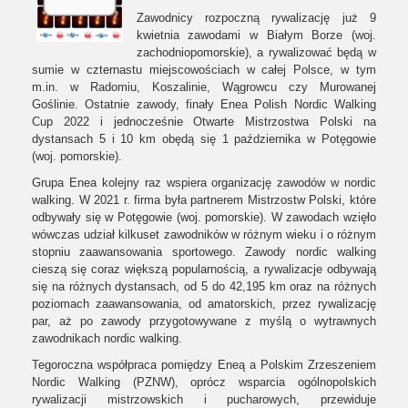
Zawodnicy rozpoczną rywalizację już 9
kwietnia zawodami w Białym Borze (woj.
zachodniopomorskie), a rywalizować będą w
sumie w czternastu miejscowościach w całej Polsce, w tym
m.in. w Radomiu, Koszalinie, Wągrowcu czy Murowanej
Goślinie. Ostatnie zawody, finały Enea Polish Nordic Walking
Cup 2022 i jednocześnie Otwarte Mistrzostwa Polski na
dystansach 5 i 10 km obędą się 1 października w Potęgowie
(woj. pomorskie).
Grupa Enea kolejny raz wspiera organizację zawodów w nordic
walking. W 2021 r. firma była partnerem Mistrzostw Polski, które
odbywały się w Potęgowie (woj. pomorskie). W zawodach wzięło
wówczas udział kilkuset zawodników w różnym wieku i o różnym
stopniu zaawansowania sportowego. Zawody nordic walking
cieszą się coraz większą popularnością, a rywalizacje odbywają
się na różnych dystansach, od 5 do 42,195 km oraz na różnych
poziomach zaawansowania, od amatorskich, przez rywalizację
par, aż po zawody przygotowywane z myślą o wytrawnych
zawodnikach nordic walking.
Tegoroczna współpraca pomiędzy Eneą a Polskim Zrzeszeniem
Nordic Walking (PZNW), oprócz wsparcia ogólnopolskich
rywalizacji mistrzowskich i pucharowych, przewiduje