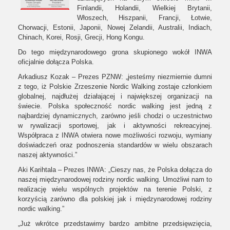
Finlandii, Holandii, Wielkiej Brytanii,
Włoszech, Hiszpanii, Francji, Łotwie,
Chorwacji, Estonii, Japonii, Nowej Zelandii, Australii, Indiach,
Chinach, Korei, Rosji, Grecji, Hong Kongu.
Do tego międzynarodowego grona skupionego wokół INWA
oficjalnie dołącza Polska.
Arkadiusz Kozak – Prezes PZNW: „jesteśmy niezmiernie dumni
z tego, iż Polskie Zrzeszenie Nordic Walking zostaje członkiem
globalnej, najdłużej działającej i największej organizacji na
świecie. Polska społeczność nordic walking jest jedną z
najbardziej dynamicznych, zarówno jeśli chodzi o uczestnictwo
w rywalizacji sportowej, jak i aktywności rekreacyjnej.
Współpraca z INWA otwiera nowe możliwości rozwoju, wymiany
doświadczeń oraz podnoszenia standardów w wielu obszarach
naszej aktywności.”
Aki Karihtala – Prezes INWA: „Cieszy nas, że Polska dołącza do
naszej międzynarodowej rodziny nordic walking. Umożliwi nam to
realizację wielu wspólnych projektów na terenie Polski, z
korzyścią zarówno dla polskiej jak i międzynarodowej rodziny
nordic walking.”
„Już wkrótce przedstawimy bardzo ambitne przedsięwzięcia,