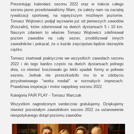
Prezentując kalendarz sezonu 2022 oraz w trakcie całego
sezonu jasno przedstawialiśmy Wam, że zależy nam na zaciętej
rywalizacji sportowej, na najwyższym możliwym poziomie.
Tomasz Wojtowicz podjął wyzwanie już od pierwszych zawodów
(Koszalin), które zdominował na dwóch dystansach 5 i 10 km.
Naszym zdaniem to właśnie Tomasz Wojtowicz zdefiniował
poziom zawodów na cały sezon, zmobilizował innych
zawodników i pokazał, że o każde zwycięstwo będzie niezwykle
ciężko.
Tomasz startował praktycznie we wszystkich zawodach sezonu
2022 i do tego bardzo często na dwóch dystansach jednego
dnia, co również kosztowało go lekki spadek formy w połowie
sezonu. Jednak nie przeszkodziło mu to w zdobyciu
przysłowiowego "worka medali" w rozmaitych imprezach.
Prawdziwa inspiracja i motor napędowy sezonu 2022.
Kategoria FAIR PLAY - Tomasz Marczak
Wszystkim nagrodzonym serdecznie gratulujemy. Dziękujemy
również pozostałym zawodnikom sezonu 2022 za ustanowienie
niespotykanego dotąd poziomu zawodów.